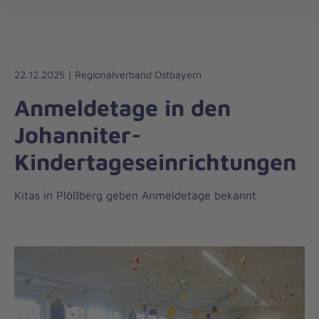
Die
öff
Johanniter
–
Aus
Liebe
22.12.2025 | Regionalverband Ostbayern
zum
Anmeldetage in den
Leben
Johanniter-
Kindertageseinrichtungen
Kitas in Plößberg geben Anmeldetage bekannt