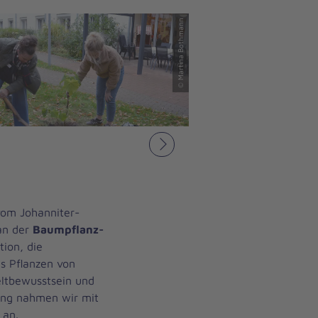
© Martina Bothmann
Nächstes
vom Johanniter-
an der
Baumpflanz-
tion, die
as Pflanzen von
ltbewusstsein und
dung nahmen wir mit
 an.