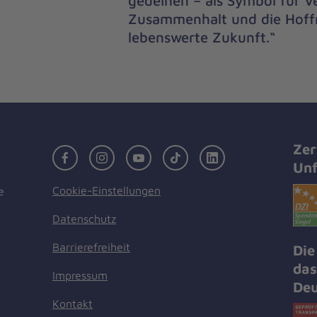
gedeihen – als Symbol für 
Zusammenhalt und die Hoff
lebenswerte Zukunft.“
Zer
Facebook
Instagram
Youtube
TikTok
LinkedIn
Unf
Cookie-Einstellungen
e
Datenschutz
Barrierefreiheit
Die
das
Impressum
Deu
Kontakt