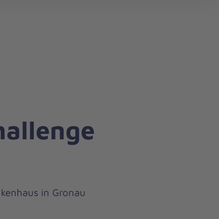
search
allenge
nkenhaus in Gronau