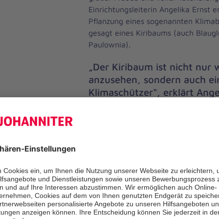
Einrichtungsleiterin Angelika Ernst e
Pflanzung eines sogenannten Klima
gesagt eines Kiribaums (auch Blau
Paulownia).
„Der Kiribaum ist nicht nur
anzusehen, sondern auch ei
Klimaschützer“, erklärt Angel
wächst besonders schnell un
überdurchschnittlich viel CO
als viele heimische Baumart
steht ganz im Zeichen von N
Zukunftsorientierung und d
Umgang mit unserer Umwelt
Der Kiribaum, ursprünglich aus Asi
begeistert zudem mit seinen großen
Blättern und seinen zarten, glocken