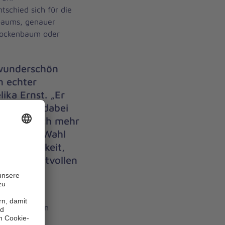
ntschied sich für die
baums, genauer
glockenbaum oder
 wunderschön
n echter
ika Ernst. „Er
d bindet dabei
₂ – deutlich mehr
en. Seine Wahl
achhaltigkeit,
em respektvollen
.“
en stammend,
 herzförmigen
förmigen,