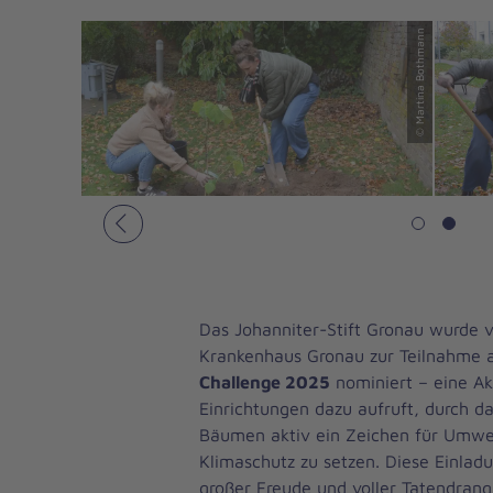
© Martina Bothmann
© Martina Bothmann
Vorheriges
Das Johanniter-Stift Gronau wurde 
Krankenhaus Gronau zur Teilnahme 
Challenge 2025
nominiert – eine Ak
Einrichtungen dazu aufruft, durch d
Bäumen aktiv ein Zeichen für Umwe
Klimaschutz zu setzen. Diese Einla
großer Freude und voller Tatendrang