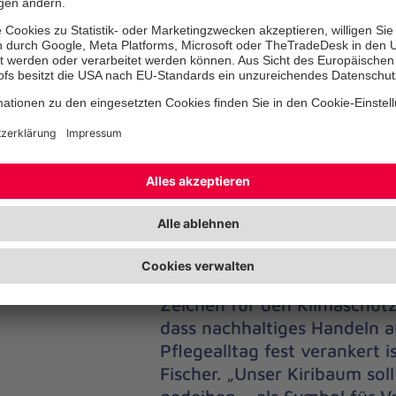
violettblauen Blüten, die im Frühlin
Blütenmeer entstehen lassen. Dank 
Widerstandsfähigkeit gegenüber Hit
gilt er als Symbolbaum für den Klim
Hoffnungsträger für grünere Städte 
Zukunft.
Gemeinsam und mit spürbarer Begeis
Angelika Ernst und Sina Fischer, Pfle
Johanniter-Stift Gronau, selbst zum 
gesetzten Frist wurde der Baum gepfl
gegossen und liebevoll in sein neue
„Mit dieser Aktion setzen wir
Zeichen für den Klimaschutz
dass nachhaltiges Handeln 
Pflegealltag fest verankert i
Fischer. „Unser Kiribaum so