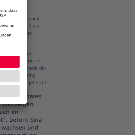
g ein wahres
seiner
ze und Trockenheit
awandel – und als
und Dörfer der
terung griffen
gedienstleiterin im
Spaten. Innerhalb der
anzt, sorgfältig
s Zuhause eingebettet.
 ein sichtbares
 und zeigen,
auch im
st“, betont Sina
ll wachsen und