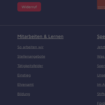
Widerruf
Mitarbeiten & Lernen
Spe
So arbeiten wir
Jetz
Stellenangebote
Was 
Tätigkeitsfelder
Spen
Einstieg
Unse
Ehrenamt
Im A
Bildung
Stif
Förd