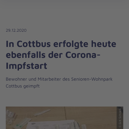
Die
öff
Johanniter
–
Aus
Liebe
29.12.2020
zum
In Cottbus erfolgte heute
Leben
ebenfalls der Corona-
Impfstart
Bewohner und Mitarbeiter des Senioren-Wohnpark
Cottbus geimpft
© Grit Schreck