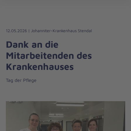
Die
öff
Johanniter
–
Aus
Liebe
12.05.2026 | Johanniter-Krankenhaus Stendal
zum
Dank an die
Leben
Mitarbeitenden des
Krankenhauses
Tag der Pflege