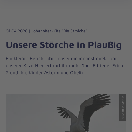
Die
öff
Johanniter
–
Aus
Liebe
01.04.2026 | Johanniter-Kita "Die Strolche"
zum
Unsere Störche in Plaußig
Leben
Ein kleiner Bericht über das Storchennest direkt über
unserer Kita: Hier erfahrt ihr mehr über Elfriede, Erich
2 und ihre Kinder Asterix und Obelix.
© Steffen Ettrich
© Steffen Ettrich