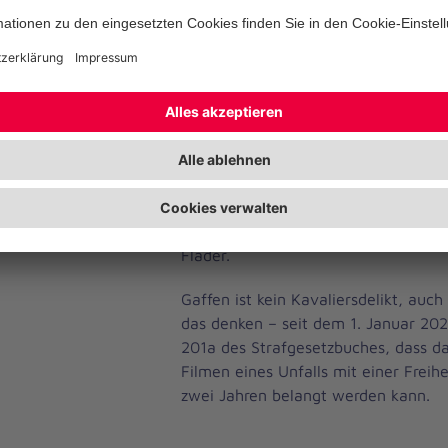
werden.
Zwei Rettungsfahrzeuge der Johanni
jetzt auch mit diesen QR-Codes bekl
Flader nahm sie bei einem Termin 
dem Rettungswachenleiter Stefan 
Stellvertreter Carsten Rohse in Auge
dass ist ein Problem, auf das die Joh
Beklebung Menschen sehr unmittelb
unterstützt der Landkreis Celle diese
Flader.
Gaffen ist kein Kavaliersdelikt, auc
das denken – seit dem 1. Januar 2021
201a des Strafgesetzbuches, dass da
Filmen eines Unfalls mit einer Freihe
zwei Jahren belangt werden kann.