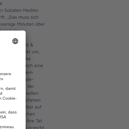
e
en Sozialen Medien
ft. „Das muss sich
 wenige Minuten über
tglied des
all-Hilfe.
Agentur Scholz &
m Pilot-Projekt um.
 brisante Thema
nd diesem durch eine
gegnen: Mit dem
sis der QR-Code-
ugen oder an der
erden kann, sollen
hone das Geschehen
 werden. Es löst auf
en automatischen
soll Gaffern ihre Tat
in Umdenken erreicht