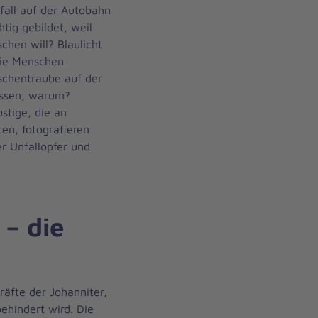
fall auf der Autobahn
tig gebildet, weil
chen will? Blaulicht
die Menschen
schentraube auf der
issen, warum?
stige, die an
en, fotografieren
r Unfallopfer und
 – die
äfte der Johanniter,
behindert wird. Die