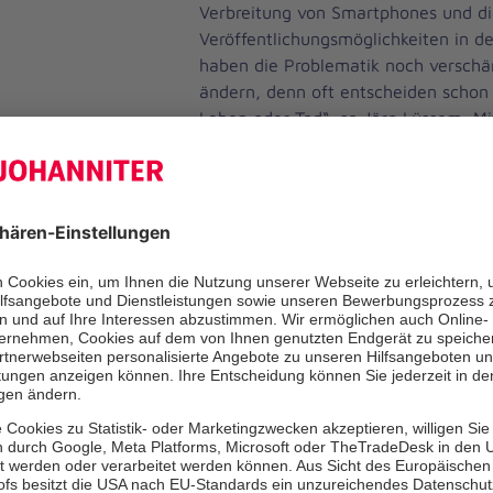
Verbreitung von Smartphones und di
Veröffentlichungsmöglichkeiten in d
haben die Problematik noch verschär
ändern, denn oft entscheiden schon
Leben oder Tod“, so Jörg Lüssem, Mi
Bundesvorstandes der Johanniter-Unf
Die Johanniter greifen die Idee der 
Friends auf und setzen diese in eine
Ziel ist es, Aufmerksamkeit für das
„Gaffen am Unfallort“ zu schaffen u
gezielte Gestaltung ganz neu zu be
innovativen digitalen Design auf Ba
Technologie, das an Rettungsfahrze
Ausrüstung der Retter angebracht w
Schaulustige, die mit ihrem Smartp
festhalten wollen, davon abgehalten
dem Handy der Fotografierenden d
Warnhinweis „Gaffen tötet!“ aus. So 
unmittelbar bewusst gemacht und e