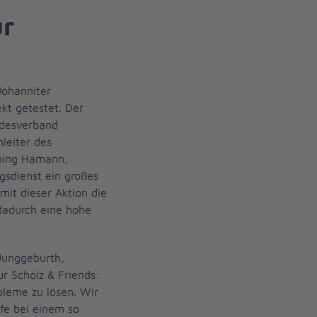
ur
Johanniter
kt getestet. Der
ndesverband
leiter des
nning Hamann,
ngsdienst ein großes
mit dieser Aktion die
dadurch eine hohe
Junggeburth,
ur Scholz & Friends:
obleme zu lösen. Wir
lfe bei einem so