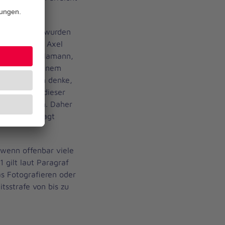
ter in Celle wurden
ebt. Landrat Axel
mit Henning Hamann,
Hauke und seinem
nschein. „Ich denke,
anniter mit dieser
ar hinweisen. Daher
s Projekt“, sagt
h wenn offenbar viele
 gilt laut Paragraf
s Fotografieren oder
itsstrafe von bis zu