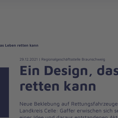
gebote für Privatpersonen
hanniter-Hausnotruf
beiten bei den Johannitern
können Sie helfen
nden zu besonderen Anlässen
Zuhause Pflegen
Erste-Hilfe-Kurse
Ehrenamtlich helfen
Mitarbeitende kommen zu Wort
Mit dem Testament Gutes tun
Als Unternehmen spenden
das Leben retten kann
29.12.2021 | Regionalgeschäftsstelle Braunschweig
Ein Design, da
retten kann
Neue Beklebung auf Rettungsfahrzeuge
Landkreis Celle: Gaffer erwischen sich se
einer Idee und daraus entstandenen Akt