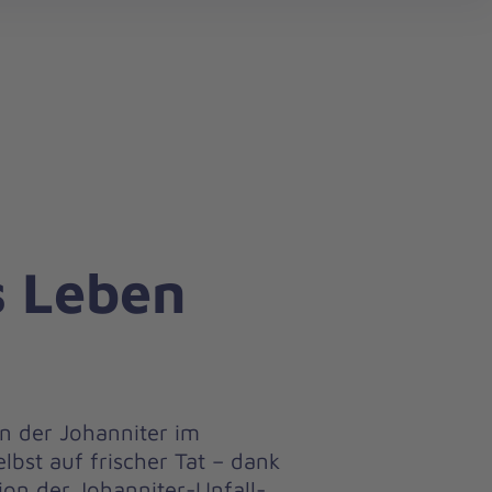
search
s Leben
n der Johanniter im
lbst auf frischer Tat – dank
ion der Johanniter-Unfall-