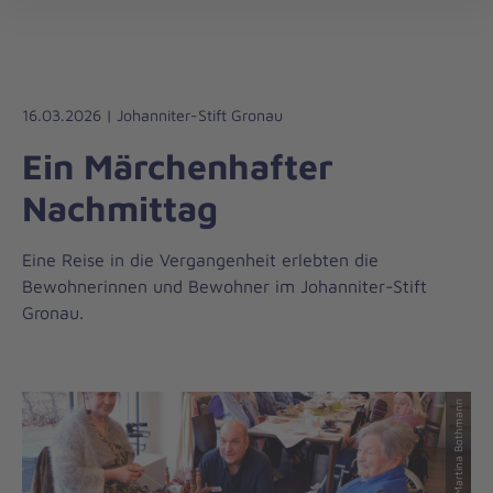
Die
öff
Johanniter
–
Aus
Liebe
16.03.2026 | Johanniter-Stift Gronau
zum
Ein Märchenhafter
Leben
Nachmittag
Eine Reise in die Vergangenheit erlebten die
Bewohnerinnen und Bewohner im Johanniter-Stift
Gronau.
© Martina Bothmann
© Martina Bothmann