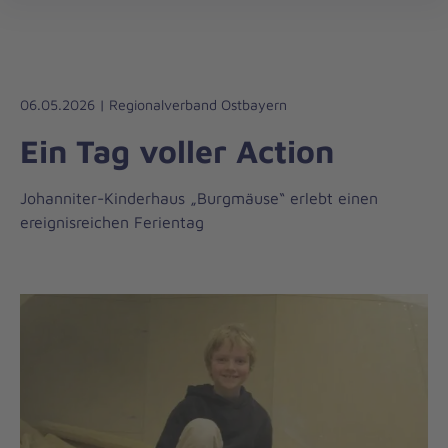
Die
öff
Johanniter
–
Aus
Liebe
06.05.2026 | Regionalverband Ostbayern
zum
Ein Tag voller Action
Leben
Johanniter-Kinderhaus „Burgmäuse“ erlebt einen
ereignisreichen Ferientag