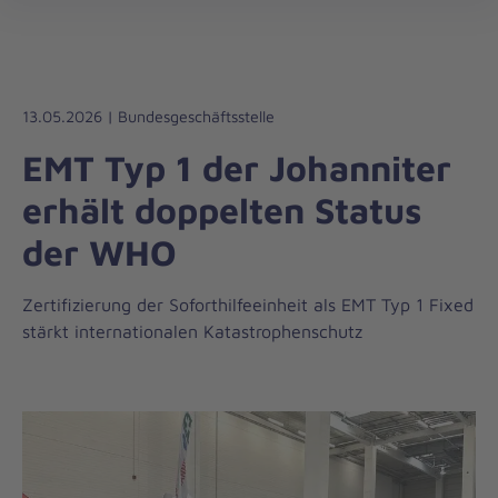
Die
öff
Johanniter
–
Aus
Liebe
13.05.2026 | Bundesgeschäftsstelle
zum
EMT Typ 1 der Johanniter
Leben
erhält doppelten Status
der WHO
Zertifizierung der Soforthilfeeinheit als EMT Typ 1 Fixed
stärkt internationalen Katastrophenschutz