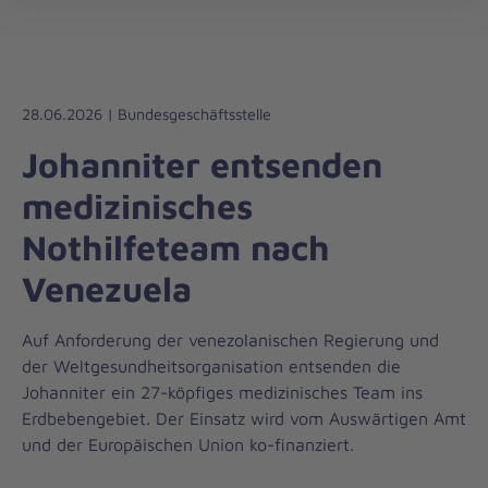
Die
öff
Johanniter
–
Aus
Liebe
28.06.2026 | Bundesgeschäftsstelle
zum
Johanniter entsenden
Leben
medizinisches
Nothilfeteam nach
Venezuela
Auf Anforderung der venezolanischen Regierung und
der Weltgesundheitsorganisation entsenden die
Johanniter ein 27-köpfiges medizinisches Team ins
Erdbebengebiet. Der Einsatz wird vom Auswärtigen Amt
und der Europäischen Union ko-finanziert.