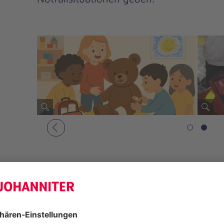
Vorheriges
Im März tauchten unsere Vorschulkind
Welt der Ersten Hilfe ein. Gemeinsa
aus dem Ausbildungsteam der Johann
wichtige Notfallnummern wie 112 u
übten die sogenannten W-Fragen:
W