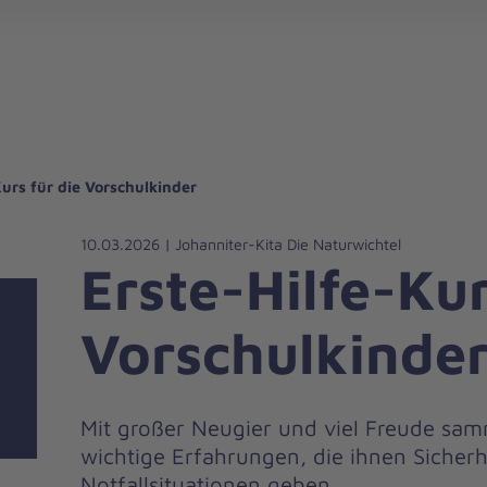
gebote für Privatpersonen
hanniter-Hausnotruf
beiten bei den Johannitern
können Sie helfen
nden zu besonderen Anlässen
Zuhause Pflegen
Erste-Hilfe-Kurse
Ehrenamtlich helfen
Mitarbeitende kommen zu Wort
Mit dem Testament Gutes tun
Als Unternehmen spenden
Kurs für die Vorschulkinder
10.03.2026 | Johanniter-Kita Die Naturwichtel
Erste-Hilfe-Kur
Vorschulkinde
Mit großer Neugier und viel Freude sam
wichtige Erfahrungen, die ihnen Sicher
Notfallsituationen geben.