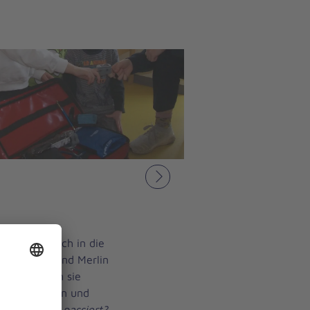
Nächstes
er spielerisch in die
m mit Doro und Merlin
iter lernten sie
nd 110 kennen und
o ist etwas passiert?