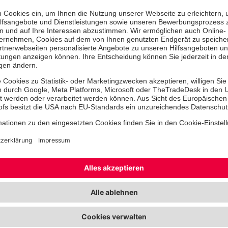
Wer ist betroffen? Wie viele Person
geschehen?
Mit viel Engagement probierten die 
stabile Seitenlage aus und legten si
Verbände an. Besonders spannend w
Rettungswagens und des Notfallsani
schwer ist er? Was befindet sich da
Reflektoren so wichtig?
Neugier und Freude waren bei den K
wurde frühzeitig ihr Bewusstsein f
Notfallsituationen gestärkt.