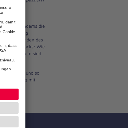
en? Was ist
Kinder in Tandems die
ch gegenseitig
ar das Erkunden des
täter-Rucksacks: Wie
rin? Und warum sind
indern groß und so
ür den Umgang mit