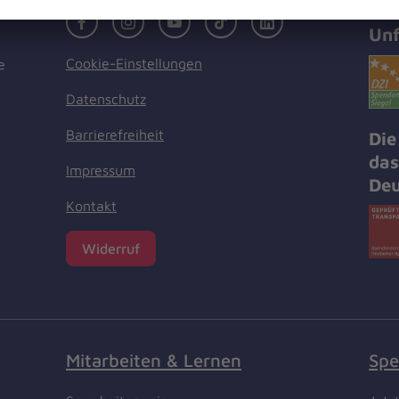
Zer
Facebook
Instagram
Youtube
TikTok
LinkedIn
Unf
Cookie-Einstellungen
e
Datenschutz
Barrierefreiheit
Die
das
Impressum
Deu
Kontakt
Widerruf
Mitarbeiten & Lernen
Spe