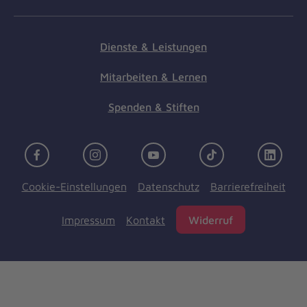
Dienste & Leistungen
Mitarbeiten & Lernen
Spenden & Stiften
Facebook
Instagram
Youtube
TikTok
Linke
Cookie-Einstellungen
Datenschutz
Barrierefreiheit
Impressum
Kontakt
Widerruf