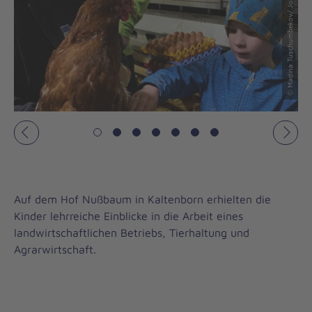
© Madina Tuschumbekov/ Johanniter
© Madina Tuschumbekov/ Johanniter
Vorheriges
Näch
Auf dem Hof Nußbaum in Kaltenborn erhielten die
Kinder lehrreiche Einblicke in die Arbeit eines
landwirtschaftlichen Betriebs, Tierhaltung und
Agrarwirtschaft.