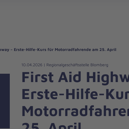
gebote für Privatpersonen
hanniter-Hausnotruf
beiten bei den Johannitern
können Sie helfen
nden zu besonderen Anlässen
Zuhause Pflegen
Erste-Hilfe-Kurse
Ehrenamtlich helfen
Mitarbeitende kommen zu Wort
Mit dem Testament Gutes tun
Als Unternehmen spenden
ghway – Erste-Hilfe-Kurs für Motorradfahrende am 25. April
10.04.2026 | Regionalgeschäftsstelle Blomberg
First Aid High
Erste-Hilfe-Kur
Motorradfahr
25. April