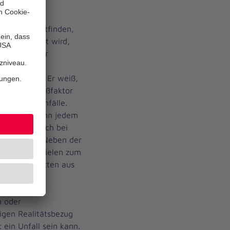
au dort stattfinden,
ch gebraucht wird,
rüneberg, der
dstaffel im
xter leitet. Er weiß,
zwar der Spaßfaktor
r schweren Unfälle.
lkurs an, denn jedem
ss er plötzlich bei
o Grüneberg. Neben der
in Fallbeispielen zum
telle, das Retten aus
-Lungen-
lopfer“ mit
 oder
igen Realitätsbezug
 ein Unfall sein kann.