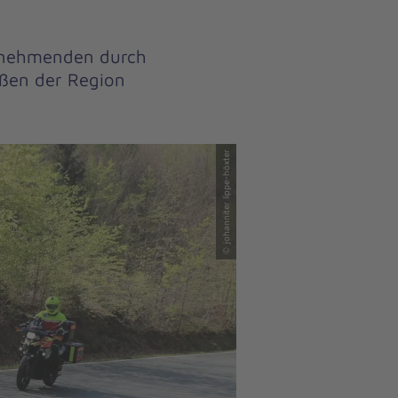
eilnehmenden durch
raßen der Region
© johanniter lippe-höxter