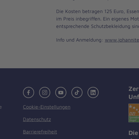
Die Kosten betragen 125 Euro, Esse
im Preis inbegriffen. Ein eigenes Mo
entsprechende Schutzbekleidung sin
Info und Anmeldung:
www.johanniter
Zer
Facebook
Instagram
Youtube
TikTok
LinkedIn
Unf
Cookie-Einstellungen
e
Datenschutz
Barrierefreiheit
Die