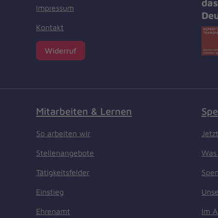
das
Impressum
Deu
Kontakt
Widerruf
Mitarbeiten & Lernen
Spe
So arbeiten wir
Jetz
Stellenangebote
Was 
Tätigkeitsfelder
Spen
Einstieg
Unse
Ehrenamt
Im A