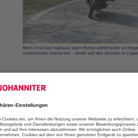
Beim First Aid Highway üben Motorradfahrende wichtig
realistischen Szenarien – direkt auf den Straßen in Lipp
First Aid Highway: Dieser Erste-Hilfe
Motorradfahrerinnen und -fahrer zug
Ausfahrt durch Lippe-Höxter schulen
vielen praktischen Übungen typische
einem Motorradunfall.
Wann
: 25. April 2026 von 9 bis 18 
Treffpunkt
: Johanniter-Regionalges