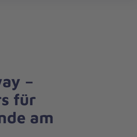
search
way –
s für
ende am