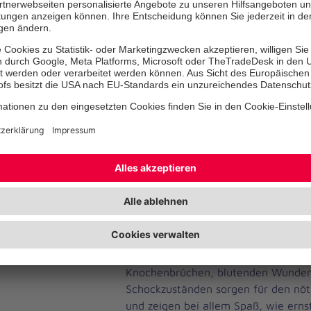
Diestelbach 5-7 in 32825 Blomberg
„Wir lassen den Erste-Hilfe-Kurs gen
wo das Wissen der Ersthelfenden au
auf der Straße“, erklärt Wolfgang G
ehrenamtlich die Johanniter-Motorra
Johanniter-Regionalverband Lippe-Hö
dass mit Beginn der Zweiradsaison 
steigt, leider aber auch die Zahl de
„Deswegen bieten wir diesen Spezia
Motorradfahrer kann es passieren, da
einem Unfall Hilfe leisten muss“, s
Helmabnahme lernen die Teilnehmer 
Beispiel die Absicherung der Unfalls
dem Gefahrenbereich oder die Herz
Wiederbelebung. Geschminkte „Unfal
Knochenbrüchen, blutenden Wunden
Schockzuständen sorgen für den nöt
und zeigen bei allem Spaß, wie ernst