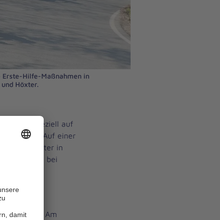
e Erste-Hilfe-Maßnahmen in
e und Höxter.
-Kurs ist speziell auf
eschnitten. Auf einer
 die Johanniter in
 Situationen bei
Uhr
chäftsstelle, Am