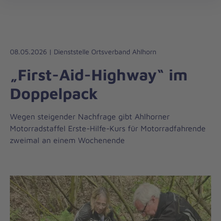
Die
öff
Johanniter
–
Aus
Liebe
08.05.2026 | Dienststelle Ortsverband Ahlhorn
zum
„First-Aid-Highway“ im
Leben
Doppelpack
Wegen steigender Nachfrage gibt Ahlhorner
Motorradstaffel Erste-Hilfe-Kurs für Motorradfahrende
zweimal an einem Wochenende