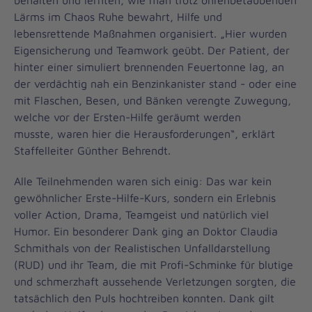
behalten und lernten, wie man trotz ohrenbetäubenden
Lärms im Chaos Ruhe bewahrt, Hilfe und
lebensrettende Maßnahmen organisiert. „Hier wurden
Eigensicherung und Teamwork geübt. Der Patient, der
hinter einer simuliert brennenden Feuertonne lag, an
der verdächtig nah ein Benzinkanister stand - oder eine
mit Flaschen, Besen, und Bänken verengte Zuwegung,
welche vor der Ersten-Hilfe geräumt werden
musste, waren hier die Herausforderungen“, erklärt
Staffelleiter Günther Behrendt.
Alle Teilnehmenden waren sich einig: Das war kein
gewöhnlicher Erste-Hilfe-Kurs, sondern ein Erlebnis
voller Action, Drama, Teamgeist und natürlich viel
Humor. Ein besonderer Dank ging an Doktor Claudia
Schmithals von der Realistischen Unfalldarstellung
(RUD) und ihr Team, die mit Profi-Schminke für blutige
und schmerzhaft aussehende Verletzungen sorgten, die
tatsächlich den Puls hochtreiben konnten. Dank gilt