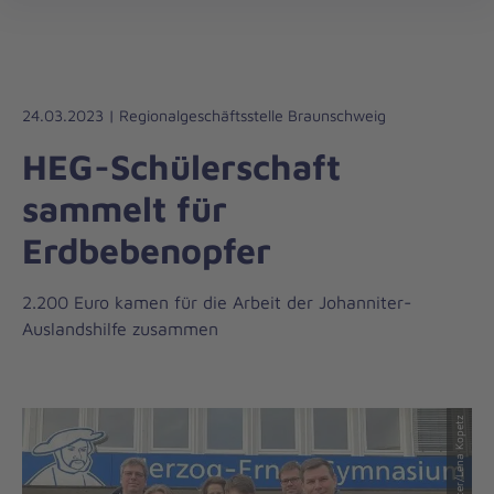
Die
öff
Johanniter
–
Aus
Liebe
24.03.2023 | Regionalgeschäftsstelle Braunschweig
zum
HEG-Schülerschaft
Leben
sammelt für
Erdbebenopfer
2.200 Euro kamen für die Arbeit der Johanniter-
Auslandshilfe zusammen
© Johanniter/Lena Kopetz