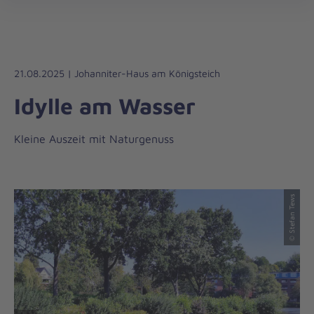
Die
öff
Johanniter
–
Aus
Liebe
21.08.2025 | Johanniter-Haus am Königsteich
zum
Idylle am Wasser
Leben
Kleine Auszeit mit Naturgenuss
© Stefan Tews
© Stefan Tews