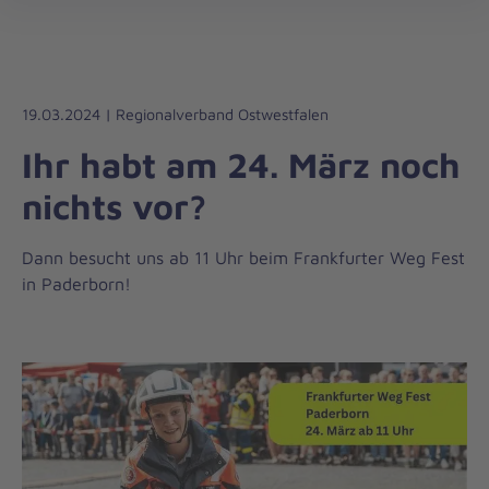
Die
öff
Johanniter
–
Aus
Liebe
19.03.2024 | Regionalverband Ostwestfalen
zum
Ihr habt am 24. März noch
Leben
nichts vor?
Dann besucht uns ab 11 Uhr beim Frankfurter Weg Fest
in Paderborn!