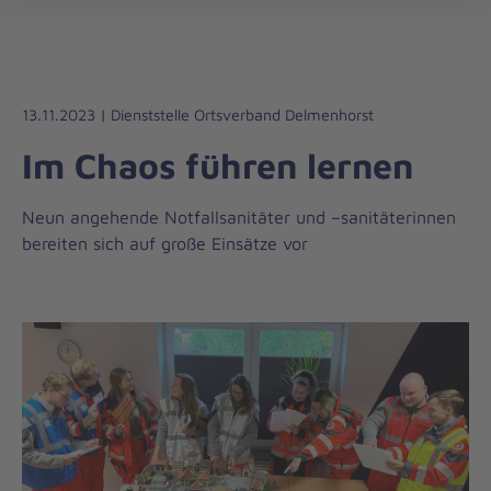
Die
öff
Johanniter
–
Aus
Liebe
13.11.2023 | Dienststelle Ortsverband Delmenhorst
zum
Im Chaos führen lernen
Leben
Neun angehende Notfallsanitäter und –sanitäterinnen
bereiten sich auf große Einsätze vor