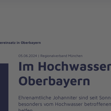
gebote für Privatpersonen
hanniter-Hausnotruf
beiten bei den Johannitern
können Sie helfen
nden zu besonderen Anlässen
Zuhause Pflegen
Erste-Hilfe-Kurse
Ehrenamtlich helfen
Mitarbeitende kommen zu Wort
Mit dem Testament Gutes tun
Als Unternehmen spenden
ereinsatz in Oberbayern
05.06.2024 | Regionalverband München
Im Hochwasser
Oberbayern
Ehrenamtliche Johanniter sind seit Sonn
besonders vom Hochwasser betroffenen
helfen.