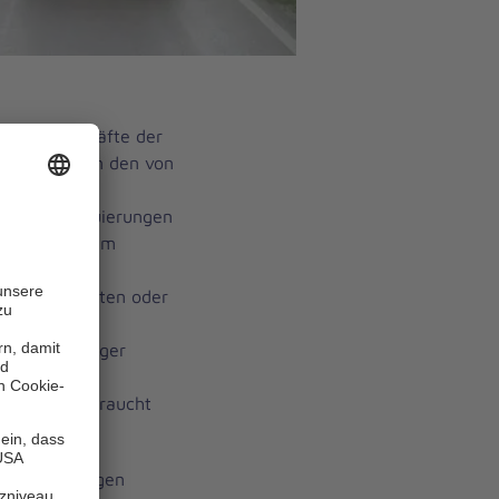
he Einsatzkräfte der
d München in den von
Regionen
mit bei Evakuierungen
, die ihr Heim
ührung, und
n Einsatzkräften oder
st, da durch
deutlich länger
 trotz aller
, wo sie gebraucht
n letzten Tagen