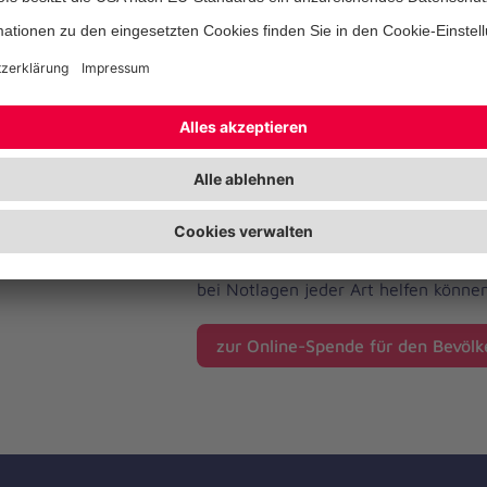
neben Einsatzkräften für die Schwe
Behandlung auch ehrenamtliche Krä
Krisenintervention sowie Führungskr
Einsatzleitung aktiv.
Unsere Helferinnen und Helfer sind a
Dauereinsatz und packen an, wo imme
ehrenamtlich und aus Liebe zum Lebe
Schutzausrüstung und sämtliche Hil
überwiegend aus Spenden finanziert.
um Ihre Unterstützung, damit wir he
bei Notlagen jeder Art helfen können
zur Online-Spende für den Bevölk