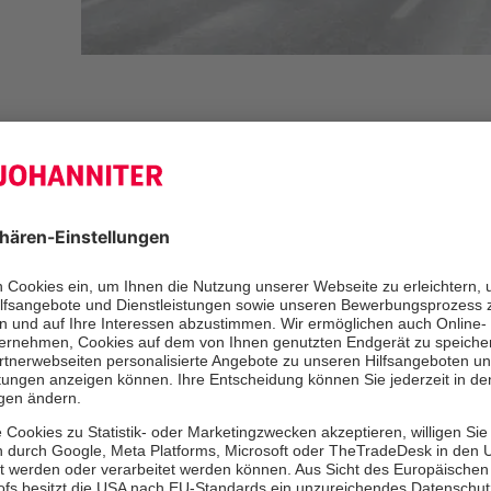
Seit Sonntagmittag sind ehrenamtlic
Johanniter aus dem Regionalverban
Hochwasser besonders betroffenen 
Oberbayerns im Einsatz. Sie helfen 
und bei der Betreuung von Menschen
verlassen mussten, bei der Einsatzf
unterstützen bei der Verpflegung vo
ergänzen den örtlichen Rettungsdien
gesperrte Straßen die Anfahrtswege 
geworden sind. Medizinische Hilfe soll
Widrigkeiten schnell dort ankommen
wird.
Im Landkreis Rosenheim waren in de