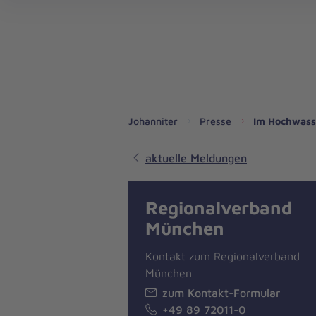
Dienste & Leistungen
Kinder- und Jugendhilfe
Angebote für Privatpersonen
Angebote für Unternehmen
Mitarbeiten & Lernen
Spenden & Stiften
Unsere Projekte im Inland
Im Ausland - Projekte weltweit
Service, Qualität und Transparenz
An
Jo
Ar
So 
Spe
Aus
Liebe
zum
Leben
Johanniter
Presse
Im Hochwass
aktuelle Meldungen
Regionalverband
München
Kontakt zum Regionalverband
München
zum Kontakt-Formular
+49 89 72011-0