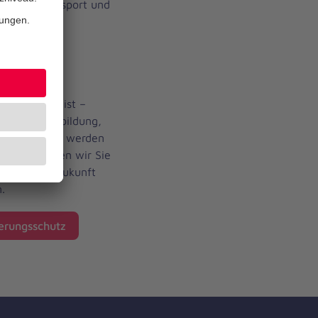
rpunkte Transport und
fte der
äfte in der
ktuell im
r es nötig ist –
n. Ihre Ausbildung,
fsmaterialien werden
 Daher bitten wir Sie
ute und in Zukunft
.
erungsschutz