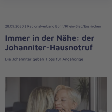
Die
öff
Johanniter
–
Aus
Liebe
28.09.2020 | Regionalverband Bonn/Rhein-Sieg/Euskirchen
zum
Immer in der Nähe: der
Leben
Johanniter-Hausnotruf
Die Johanniter geben Tipps für Angehörige