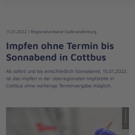
Die
öff
Johanniter
–
Aus
Liebe
11.01.2022 | Regionalverband Südbrandenburg
zum
Impfen ohne Termin bis
Leben
Sonnabend in Cottbus
Ab sofort und bis einschließlich Sonnabend, 15.01.2022,
ist das Impfen in der überregionalen Impfstelle in
Cottbus ohne vorherige Terminvergabe möglich.
© Johanniter