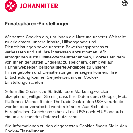
Zertifizierung der Johanniter-Unfall-Hilfe e.V.
Die Johanniter GmbH führt das Spendenzertifikat
des Deutschen Spendenrats e.V.
Dienste & Leistungen
Mitarbeiten & Lernen
Spenden & Stiften