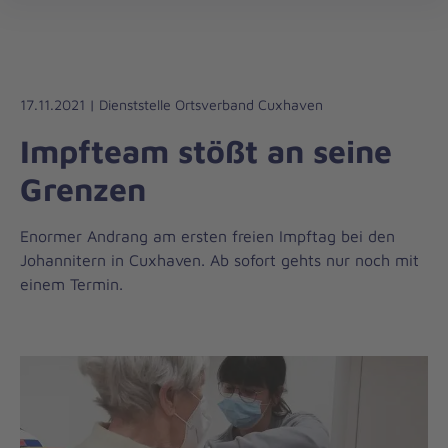
Die
öff
Johanniter
–
Aus
Liebe
17.11.2021 | Dienststelle Ortsverband Cuxhaven
zum
Impfteam stößt an seine
Leben
Grenzen
Enormer Andrang am ersten freien Impftag bei den
Johannitern in Cuxhaven. Ab sofort gehts nur noch mit
einem Termin.