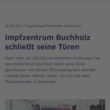
Die
öff
Johanniter
–
Aus
Liebe
30.09.2021 | Regionalgeschäftsstelle Salzhausen
zum
Impfzentrum Buchholz
Leben
schließt seine Türen
Nach mehr als 100.000 verabreichten Impfungen hat
das Impfzentrum Buchholz heute seine Türen
geschlossen. Am letzten Öffnungstag kam deshalb
Landrat Rainer Rempe vorbei, um sich bei allen
Mitarbeitenden zu bedanken.
© Johanniter