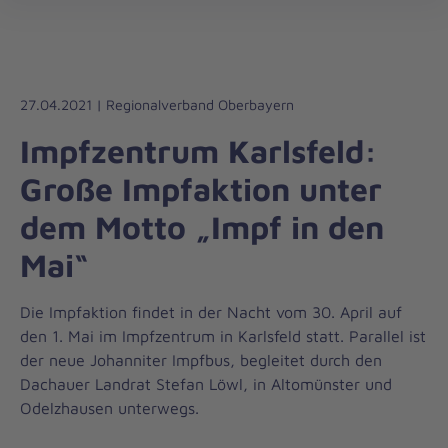
Die
öff
Johanniter
–
Aus
Liebe
27.04.2021 | Regionalverband Oberbayern
zum
Impfzentrum Karlsfeld:
Leben
Große Impfaktion unter
dem Motto „Impf in den
Mai“
Die Impfaktion findet in der Nacht vom 30. April auf
den 1. Mai im Impfzentrum in Karlsfeld statt. Parallel ist
der neue Johanniter Impfbus, begleitet durch den
Dachauer Landrat Stefan Löwl, in Altomünster und
Odelzhausen unterwegs.