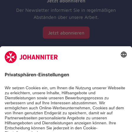
Jetzt abonnieren
Der Newsletter informiert Sie in regelmäßigen
Abständen über unsere Arbeit.
Jetzt abonnieren
Zertifizierung der Johanniter-Unfall-Hilfe e.V.
Die Johanniter GmbH führt das Spendenzertifikat
des Deutschen Spendenrats e.V.