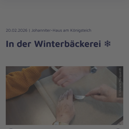
Die
öff
Johanniter
–
Aus
Liebe
20.02.2026 | Johanniter-Haus am Königsteich
zum
In der Winterbäckerei ❄
Leben
© unsplash.de / haley parson
© Viviane Marquardt