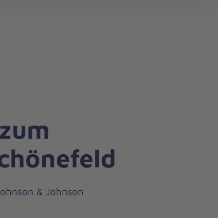
search
 zum
chönefeld
 Johnson & Johnson