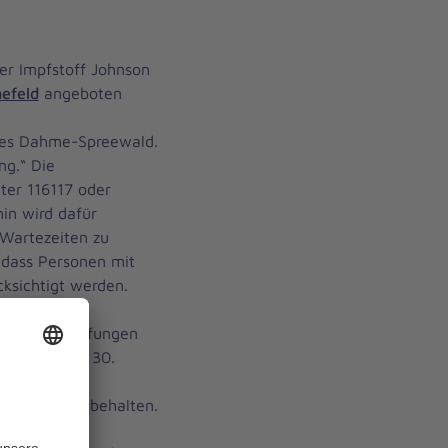
er Impfstoff Johnson
efeld
angeboten
ses Dahme-Spreewald.
ng.“ Die
ter 116117 oder
in wird dafür
 Wartezeiten zu
 dass Personen mit
ksichtigt werden.
tzten Erstimpfungen
eführt. Vom 30.
ermine im
impfung vorbehalten.