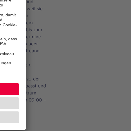
Bürgerinnen und
ötigen, z.B. weil sie
rei an Corona
mpfung in einem
 steht auch bis zum
Diese Einzeltermine
bucht werden oder
e Termine ist dann
wie etwa den
 mitzubringen.
g, 30. August, der
fungen angepasst und
. Das Impfzentrum
ag jeweils von 09:00 –