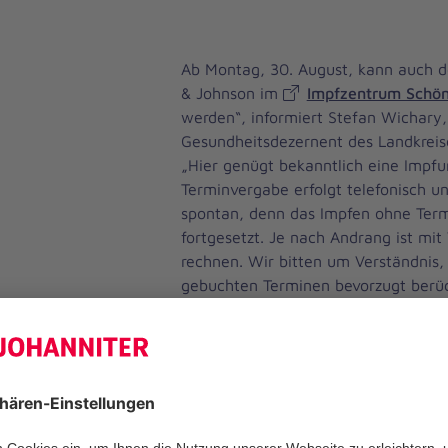
Ab Montag, 30. August, kann auch d
& Johnson im
Impfzentrum Schön
werden“, informiert Stefan Wichary,
Gesundheitsdezernent des Landkrei
„Hier genügt bekanntlich eine Impfu
Terminvergabe erfolgt telefonisch un
spontan, denn das Impfen ohne Term
fortgesetzt. Je nach Andrang ist mit
rechnen. Wir bitten um Verständnis,
gebuchten Terminen bevorzugt berüc
Am gestrigen Freitag wurden die le
mit Moderna im Impfzentrum durchg
August bis 24. September sind die T
Impfzentrum der notwendigen Zweit