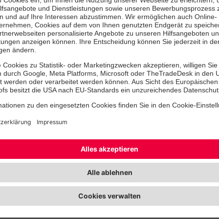
Das Sonderkontingent Moderna für 
Bürger, die nur einen Impftermin ben
vor mehr als vier Wochen symptomf
erkrankt waren oder etwa die Ersti
anderen Bundesland erhalten haben,
24. September 2021 zur Verfügung. 
können telefonisch unter 116 117 ge
man kommt spontan vorbei. Für dies
besonders wichtig alle Unterlagen 
Genesenennachweis zum Impftermin
Die Öffnungszeiten werden ab Monta
geringen Zahl an ausstehenden Imp
auf 6 Stunden je Werktag reduziert
Schönefeld ist von Montag bis Freit
15:00 Uhr geöffnet.
So erreichen Sie das Impfzentrum
Adresse