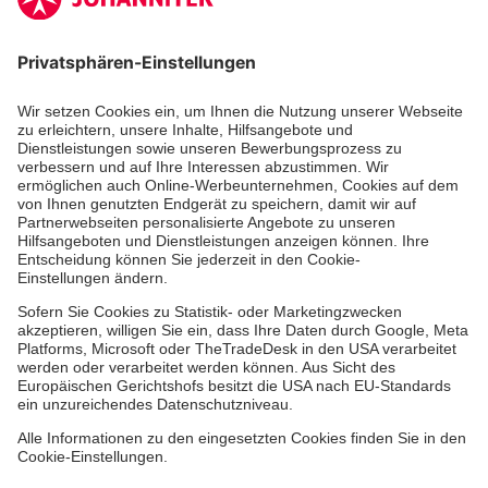
Zertifizierung der Johanniter-Unfall-Hilfe e.V.
Die Johanniter GmbH führt das Spendenzertifikat
des Deutschen Spendenrats e.V.
Dienste & Leistungen
Mitarbeiten & Lernen
Spenden & Stiften