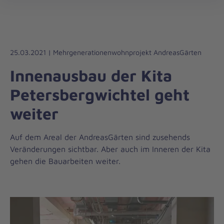
Die
öff
Johanniter
–
Aus
Liebe
25.03.2021 | Mehrgenerationenwohnprojekt AndreasGärten
zum
Innenausbau der Kita
Leben
Petersbergwichtel geht
weiter
Auf dem Areal der AndreasGärten sind zusehends
Veränderungen sichtbar. Aber auch im Inneren der Kita
gehen die Bauarbeiten weiter.