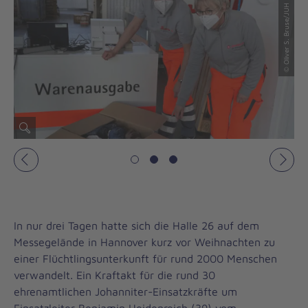
© Oliver S. Bruse/JUH
© Oliver S. Bruse/JUH
Vorheriges
Näch
In nur drei Tagen hatte sich die Halle 26 auf dem
Messegelände in Hannover kurz vor Weihnachten zu
einer Flüchtlingsunterkunft für rund 2000 Menschen
verwandelt. Ein Kraftakt für die rund 30
ehrenamtlichen Johanniter-Einsatzkräfte um