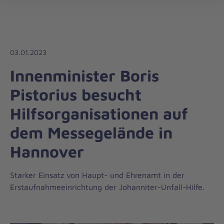
Die
öff
Johanniter
–
Aus
Liebe
03.01.2023
zum
Innenminister Boris
Leben
Pistorius besucht
Hilfsorganisationen auf
dem Messegelände in
Hannover
Starker Einsatz von Haupt- und Ehrenamt in der
Erstaufnahmeeinrichtung der Johanniter-Unfall-Hilfe.