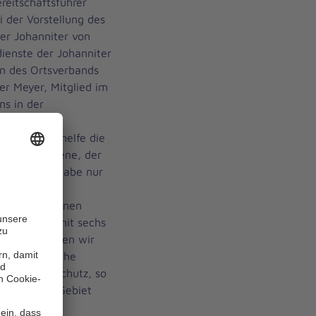
reitschaftsführer
 der Vorstellung des
er Johanniter von
dienste der Johanniter
n des Ortsverbands
er Meyer, Mitglied im
ns in der
rlass des
ilse. Dabei helfe die
auf Bundesebene, der
t. Das Land habe nur
nitern, der
eordnete Ebenen
inem Gebiet mit sechs
 „Deshalb haben wir
e in der Woche
evölkerungsschutz, so
ten in ihrem Gebiet
 eigenes