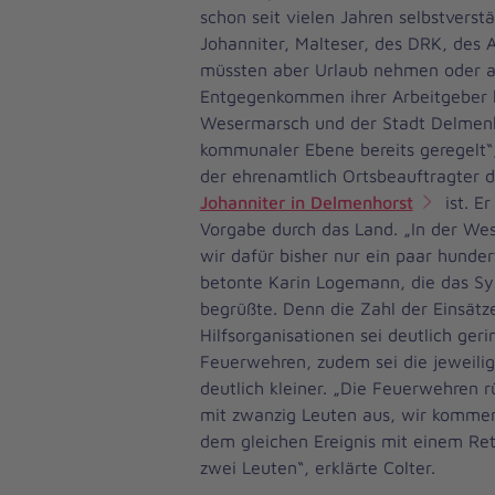
schon seit vielen Jahren selbstverstä
Johanniter, Malteser, des DRK, des
müssten aber Urlaub nehmen oder a
Entgegenkommen ihrer Arbeitgeber h
Wesermarsch und der Stadt Delmenh
kommunaler Ebene bereits geregelt“,
der ehrenamtlich Ortsbeauftragter d
Johanniter in Delmenhorst
ist. E
Vorgabe durch das Land. „In der W
wir dafür bisher nur ein paar hunder
betonte Karin Logemann, die das Sy
begrüßte. Denn die Zahl der Einsätz
Hilfsorganisationen sei deutlich geri
Feuerwehren, zudem sei die jeweilig
deutlich kleiner. „Die Feuerwehren 
mit zwanzig Leuten aus, wir kommen
dem gleichen Ereignis mit einem R
zwei Leuten“, erklärte Colter.