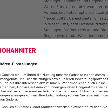
Stedinger Johanniter und Regionalbe
Weser-Ems. Unterstützt wurde er bei
Aufbaus des Katastrophenschutzes d
Marcel Colter, Bereichsleiter Einsatz
in Weser-Ems, dem Ortsbeauftragte
Stedingen, Diether Liedtke, und Diet
Regionalvorstand. „Wir orientieren u
Organisation unserer Einheiten am E
Landesinnenministeriums“, betonte H
Struktur der Johanniter als Verein 
in Verbandshierarchien gegliedert is
einen Ansprechpartner bei den Johan
wiederum auf fest definierte nachg
zugreifen könne. „Wir arbeiten in e
Rettungsleitstellen“, erklärte Hilse.
eine 24 Stunden am Tag, sieben Tag
ehrenamtlich besetzte Stabsstelle B
dass nicht jede Leitstelle die Einhei
alarmieren muss.“ Dazu kommen ein