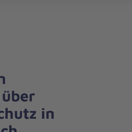
search
n
 über
hutz in
sch