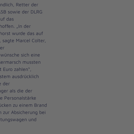
ndlich, Retter der
 ASB sowie der DLRG
uf das
offen. „In der
orst wurde das auf
 sagte Marcel Colter,
er
r wünsche sich eine
esermarsch mussten
t Euro zahlen“,
stem ausdrücklich
e der
nger als die der
e Personalstärke
rücken zu einem Brand
 zur Absicherung bei
ettungswagen und