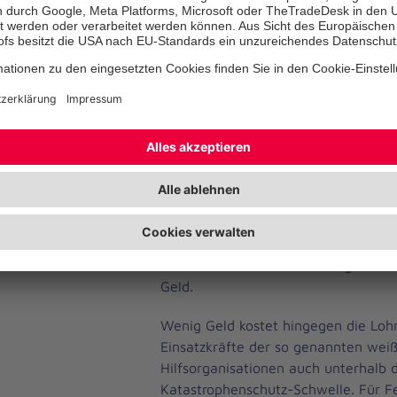
Logistikzentrum und ein eigener Stab
Ahrweiler nach der Hochwasser-Kata
sowie Einsätze während der Corona
Ausbruch des Ukrainekrieges haben 
System funktioniert. Aber: „Es fehle
Hilfsorganisationen hinweg in der 
Fahrzeuge im Wert von rund 1,5 Mill
Erlasslage vollständig zu bedienen. 
dem Blick geraten“, sagte Hilse. Dab
vergessen werden, dass ein voll aus
im Katastrophenschutz wie ein Ger
schnell eine Viertelmillion Euro ko
vorhandenes Material ständig erneu
Geld.
Wenig Geld kostet hingegen die Lohn
Einsatzkräfte der so genannten wei
Hilfsorganisationen auch unterhalb 
Katastrophenschutz-Schwelle. Für F