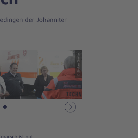
edingen der Johanniter-
© Stefan Greiber
Nächstes
marsch ist gut