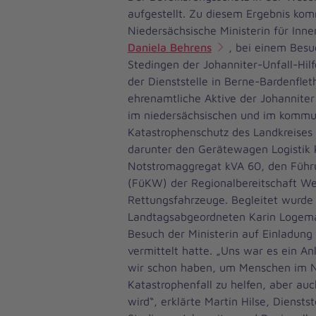
aufgestellt. Zu diesem Ergebnis kom
Niedersächsische Ministerin für Inne
Daniela Behrens
, bei einem Bes
Stedingen der Johanniter-Unfall-Hil
der Dienststelle in Berne-Bardenflet
ehrenamtliche Aktive der Johanniter
im niedersächsischen und im komm
Katastrophenschutz des Landkreises s
darunter den Gerätewagen Logistik k
Notstromaggregat kVA 60, den Füh
(FüKW) der Regionalbereitschaft W
Rettungsfahrzeuge. Begleitet wurde
Landtagsabgeordneten Karin Logema
Besuch der Ministerin auf Einladung
vermittelt hatte. „Uns war es ein An
wir schon haben, um Menschen im 
Katastrophenfall zu helfen, aber au
wird“, erklärte Martin Hilse, Dienstst