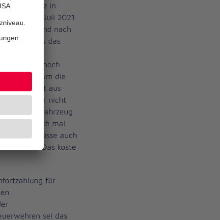
. Der Einsatz in
strophe im Juli 2021
-Pandemie und nach
gezeigt, dass das
n über die
Wesermarsch noch
ionen Euro, um die
Das darf nicht aus
ei dürfe aber nicht
gestattetes Fahrzeug
ätewagen auch mal
stet. Zudem müsse auch
ert werden. Das koste
fortzahlung für
ßen
der
euerwehren sei das