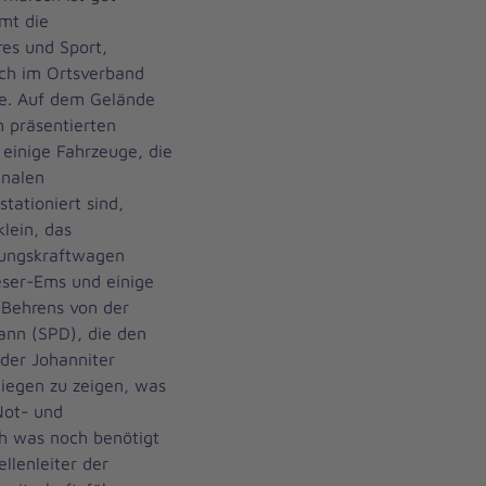
mt die
res und Sport,
uch im Ortsverband
fe. Auf dem Gelände
h präsentierten
 einige Fahrzeuge, die
unalen
tationiert sind,
lein, das
rungskraftwagen
eser-Ems und einige
 Behrens von der
nn (SPD), die den
 der Johanniter
liegen zu zeigen, was
Not- und
ch was noch benötigt
ellenleiter der