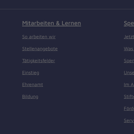
Mitarbeiten & Lernen
Spe
So arbeiten wir
Jetz
Stellenangebote
Was 
Tätigkeitsfelder
Spen
Einstieg
Unse
Ehrenamt
Im A
Bildung
Stif
Förd
Serv