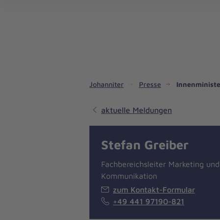
Dienste & Leistungen
Kinder- und Jugendhilfe
Angebote für Privatpersonen
Angebote für Unternehmen
Mitarbeiten & Lernen
Spenden & Stiften
Unsere Projekte im Inland
Im Ausland - Projekte weltweit
Service, Qualität und Transparenz
An
Jo
Ar
So 
Spe
Aus
Liebe
zum
Leben
Johanniter
Presse
Innenministe
aktuelle Meldungen
Stefan Greiber
Fachbereichsleiter Marketing und
Kommunikation
zum Kontakt-Formular
+49 441 97190-821