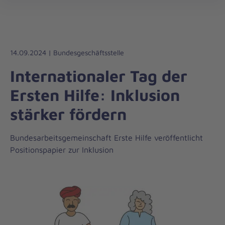
Die
öff
Johanniter
–
Aus
Liebe
14.09.2024 | Bundesgeschäftsstelle
zum
Internationaler Tag der
Leben
Ersten Hilfe: Inklusion
stärker fördern
Bundesarbeitsgemeinschaft Erste Hilfe veröffentlicht
Positionspapier zur Inklusion