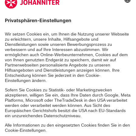
Zertifizierung der Johanniter-Unfall-Hilfe e.V.
Die Johanniter GmbH führt das Spendenzertifikat
des Deutschen Spendenrats e.V.
Dienste & Leistungen
Mitarbeiten & Lernen
Spenden & Stiften