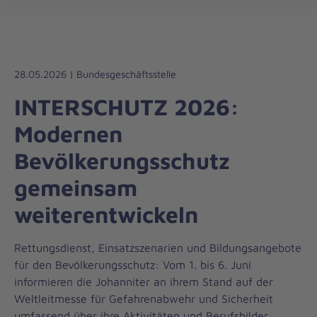
Die
öff
Johanniter
–
Aus
Liebe
28.05.2026 | Bundesgeschäftsstelle
zum
INTERSCHUTZ 2026:
Leben
Modernen
Bevölkerungsschutz
gemeinsam
weiterentwickeln
Rettungsdienst, Einsatzszenarien und Bildungsangebote
für den Bevölkerungsschutz: Vom 1. bis 6. Juni
informieren die Johanniter an ihrem Stand auf der
Weltleitmesse für Gefahrenabwehr und Sicherheit
umfassend über ihre Aktivitäten und Berufsbilder.