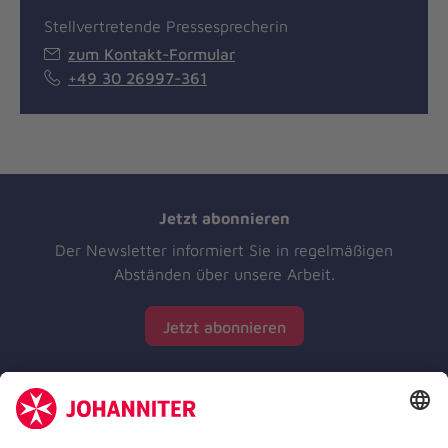
Stellvertretende Pressesprecherin
zum Kontakt-Formular
+49 30 26997-361
Jetzt abonnieren
Der Newsletter informiert Sie in regelmäßigen
Abständen über unsere Arbeit.
Jetzt abonnieren
Zertifizierung der Johanniter-Unfall-Hilfe e.V.