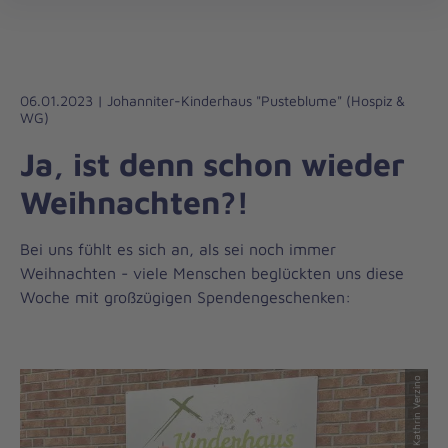
Die
öff
Johanniter
–
Aus
Liebe
06.01.2023 | Johanniter-Kinderhaus "Pusteblume" (Hospiz &
WG)
zum
Leben
Ja, ist denn schon wieder
Weihnachten?!
Bei uns fühlt es sich an, als sei noch immer
Weihnachten - viele Menschen beglückten uns diese
Woche mit großzügigen Spendengeschenken:
© Kathrin Verzino