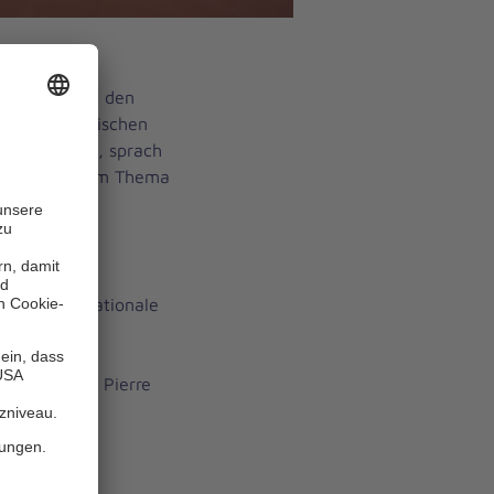
, Kirche und den
iner Französischen
nniterordens, sprach
 Gastredner zum Thema
 zu Castell-
f die internationale
ankreich
/)
berichtete Pierre
endator der