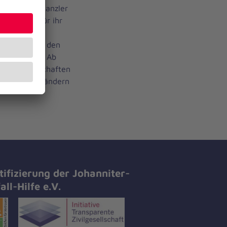
ete Ordenskanzler
Personen für ihr
nniter aus.
esempfang in den
 Bund statt. Ab
tung in Botschaften
 jeweiligen Ländern
tifizierung der Johanniter-
all-Hilfe e.V.