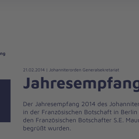
gebote für Privatpersonen
hanniter-Hausnotruf
beiten bei den Johannitern
können Sie helfen
nden zu besonderen Anlässen
Zuhause Pflegen
Erste-Hilfe-Kurse
Ehrenamtlich helfen
Mitarbeitende kommen zu Wort
Mit dem Testament Gutes tun
Als Unternehmen spenden
ang
21.02.2014 | Johanniterorden Generalsekretariat
Jahresempfan
Der Jahresempfang 2014 des Johannite
in der Französischen Botschaft in Berlin 
den Französischen Botschafter S.E. Ma
begrüßt wurden.