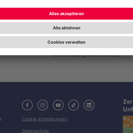
Am Ende des Jahresempfangs zeichn
Hans-Dieter v. Meibom ausgewählte 
besonderes Engagement für die Joha
In den letzten Jahren fand der Jahr
Vertretungen der Bundesländer beim
diesem Jahr soll durch die Veranstal
auf die Arbeit der Johanniter in den
aufmerksam gemacht werden.
Zer
Facebook
Instagram
Youtube
TikTok
LinkedIn
Unf
Cookie-Einstellungen
e
Datenschutz