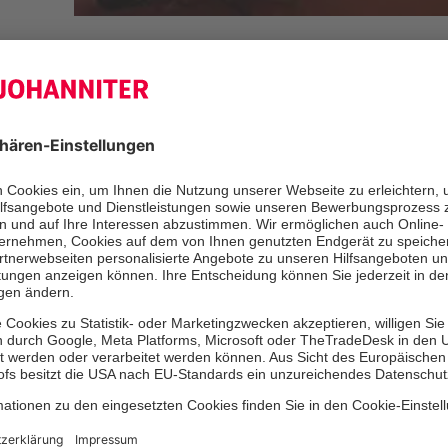
Zu den knapp 300 Gästen aus Politik
Gliederungen der Johanniter, auch e
Delegation von Mitgliedern des Joha
Professor Dr. Michael Stürmer, als
„Politik und Moral“.
Der Ordensstatthalter, Ruprecht Graf
Rüdenhausen, ging in seiner Rede au
Ausrichtung der Johanniter ein.
Über die Arbeit der Johanniter in Fr
(http://www.ordredesaintjean.fr
Chomiac de Sas, Regierender Komm
Französischen Kommende.