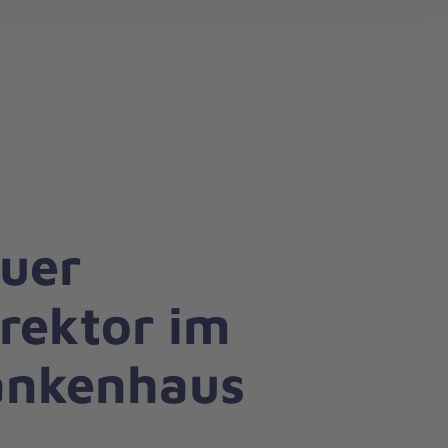
search
uer
rektor im
ankenhaus