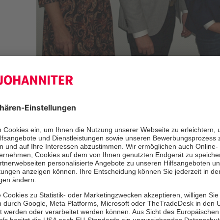
Jens Domke (2.v.r.) wird von Matthias Becker, Geschäfts
dem Ärztlichen Direktor Prof. Dr. Jörg Fahlke (1.v.r.) u
begrüßt. Fotoquelle: Thomas Miehe
Der 34-Jährige stammt aus Sachsen-
beruflichen Wurzeln im Bereich der Pf
zum Gesundheitsökonom weiter und
Erfahrungen in verschiedenen Führu
Helios. So war er als Standortleiter d
Blankenhain tätig und zugleich als G
HeliMed Versorgungszentrums Erfur
seit November mit seiner Familie in 