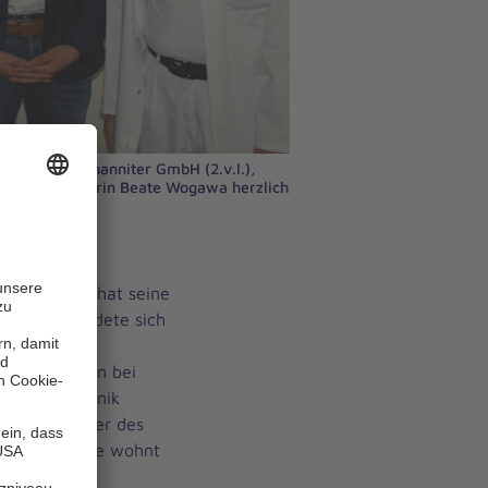
führer der Johanniter GmbH (2.v.l.),
nd Pflegedirektorin Beate Wogawa herzlich
Anhalt und hat seine
lege. Er bildete sich
 sammelte
ngspositionen bei
er Helios Klinik
eschäftsführer des
t. Herr Domke wohnt
Stendal.