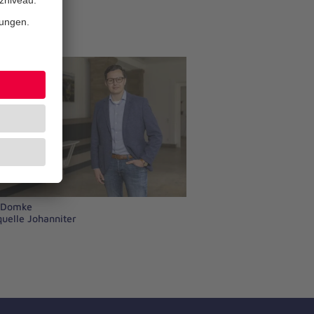
 Domke
quelle Johanniter