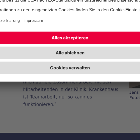
„Ich freue mich, wieder in Sachsen-Anhalt
tätig zu sein. Ich bin sehr gern in der
Altmark, mag die Menschen hier und die
Landschaft“, sagt Herr Domke zu seinem
Start in Stendal und weiter: „Ich möchte
den Standort als den Gesundheitsversorger
in der Altmark weiter stärken. Ich freue
mich auf die Zusammenarbeit mit den
Mitarbeitenden in der Klinik. Krankenhaus
Jens
ist Teamarbeit, nur so kann es
Foto
funktionieren.“