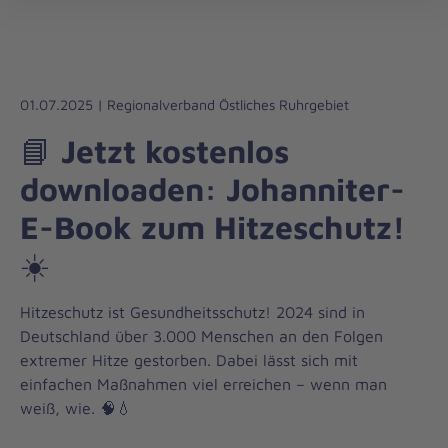
Die
öff
Johanniter
–
Aus
Liebe
01.07.2025 | Regionalverband Östliches Ruhrgebiet
zum
📘 Jetzt kostenlos
Leben
downloaden: Johanniter-
E-Book zum Hitzeschutz!
☀️
Hitzeschutz ist Gesundheitsschutz! 2024 sind in
Deutschland über 3.000 Menschen an den Folgen
extremer Hitze gestorben. Dabei lässt sich mit
einfachen Maßnahmen viel erreichen – wenn man
weiß, wie. 🧠💧