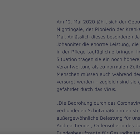
Am 12. Mai 2020 jährt sich der Gebu
Nightingale, der Pionierin der Kran
Mal. Anlässlich dieses besonderen J
Johanniter die enorme Leistung, die
in der Pflege tagtäglich erbringen. I
Situation tragen sie ein noch höher
Verantwortung als zu normalen Zeit
Menschen müssen auch während der
versorgt werden – zugleich sind sie
gefährdet durch das Virus.
„Die Bedrohung durch das Coronavir
verbundenen Schutzmaßnahmen stel
außergewöhnliche Belastung für uns a
Andrea Trenner, Ordensoberin des J
Bundesbeauftragte für Gesundheitsd