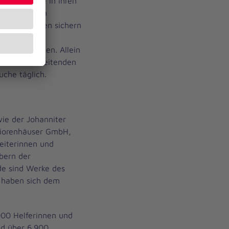
n der Pflege in ihren
44 Ambulanten
einrichtungen sichern
nische und
usend Menschen. Allein
n die Mitarbeitenden
che täglich.
wie der Johanniter
niorenhäuser GmbH,
eiterinnen und
bern der
ide sind Werke des
 haben sich dem
000 Helferinnen und
nd über 6.900