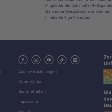
Mitglieder der Johanniter-Hilfsgeme
Johanniter-Besuchsdienste ehrenamt
hilfebedürftige Menschen.
Zer
Facebook
Instagram
Youtube
TikTok
LinkedIn
Unf
Cookie-Einstellungen
e
Datenschutz
Barrierefreiheit
Die
das
Impressum
Deu
Kontakt