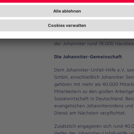
Mit mehr als 11.000 Mitarbeitenden i
17 Kliniken, 95 Seniorenhäusern, 1
Pflegediensten sowie 39 Tagespflege
die Johanniter tagtäglich die medizi
pflegerische Betreuung für viele ta
in der ambulanten Pflege absolviere
der Johanniter rund 18.000 Hausbesu
Die Johanniter-Gemeinschaft
Dem Johanniter-Unfall-Hilfe e.V. so
GmbH, einschließlich Johanniter Se
gehören mit mehr als 40.000 Mitarb
Mitarbeitern zu den großen Arbeitge
Sozialwirtschaft in Deutschland. Be
evangelischen Johanniterordens und
Dienst am Nächsten verpflichtet.
Zusätzlich engagieren sich rund 40.
Helfer der Johanniter-Unfall-Hilfe u