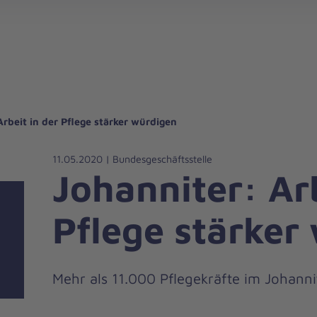
gebote für Privatpersonen
hanniter-Hausnotruf
beiten bei den Johannitern
können Sie helfen
nden zu besonderen Anlässen
Zuhause Pflegen
Erste-Hilfe-Kurse
Ehrenamtlich helfen
Mitarbeitende kommen zu Wort
Mit dem Testament Gutes tun
Als Unternehmen spenden
Arbeit in der Pflege stärker würdigen
11.05.2020 | Bundesgeschäftsstelle
Johanniter: Arb
Pflege stärker
Mehr als 11.000 Pflegekräfte im Johanni