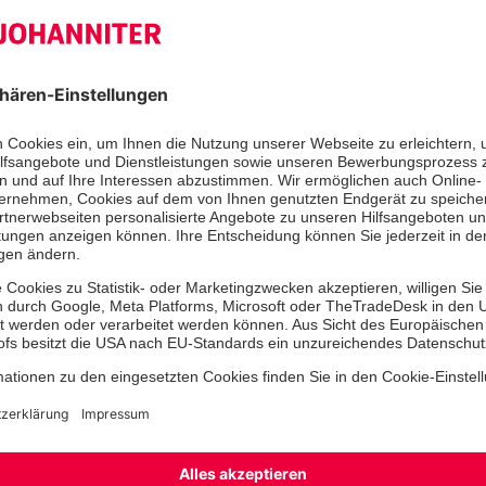
der Johanniter-Unfall-Hilfe. „Profess
Menschen bedeutet in dieser Ausnah
große Herausforderungen in der psy
Begleitung besonders alter Menschen
liebe Pflegenden, können mit Stolz 
auf Ihre Leistung blicken. Danke für 
das Mögliche!“
Es sei begrüßenswert, so die Ordens
immense Bedeutung der Pflegeberuf
Gesundheitswesen ein hohes Maß an 
Aufmerksamkeit erfährt. Unser Wunsc
Investitionen in Ausbildung auf al
sowie die Bindung von Pflegefachpe
Arbeitsbedingungen folgen.“
Die Johanniter sind ein starker Ver
und stationären Dienstleistungen in
ältere Menschen und Menschen mit 