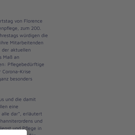
rtstag von Florence
kenpflege, zum 200.
ahrestags würdigen die
 ihre Mitarbeitenden
n der aktuellen
es Maß an
en: Pflegebedürftige
 Corona-Krise
 ganz besonders
us und die damit
len eine
lle dar“, erläutert
ohanniterordens und
ienst und Pflege in