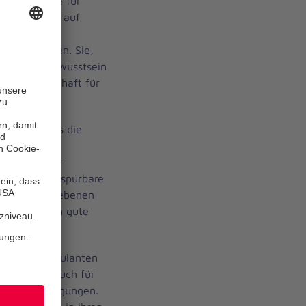
ionelle Sorge für
mesituation auf
chosozialen
 zu reagieren. Sie,
und Selbstbewusstsein
Ihre Leidenschaft für
oberin, „dass die
e für das
öffentlicher
h ist, dass spürbare
len Kompetenzebenen
rsonen durch gute
bund von ambulanten
sbesondere auch für
Beeinträchtigungen.