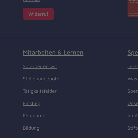
Widerruf
Mitarbeiten & Lernen
Spe
So arbeiten wir
Jetz
Stellenangebote
Was 
Tätigkeitsfelder
Spen
Einstieg
Unse
Ehrenamt
Im A
Bildung
Stif