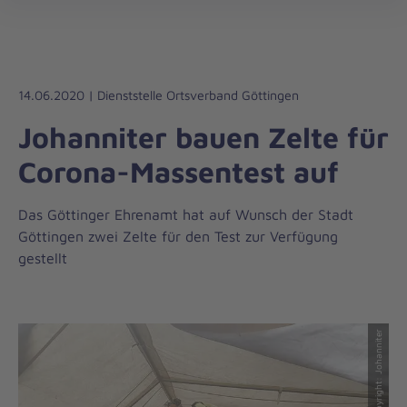
Die
öff
Johanniter
–
Aus
Liebe
14.06.2020 | Dienststelle Ortsverband Göttingen
zum
Johanniter bauen Zelte für
Leben
Corona-Massentest auf
Das Göttinger Ehrenamt hat auf Wunsch der Stadt
Göttingen zwei Zelte für den Test zur Verfügung
gestellt
© Copyright: Johanniter