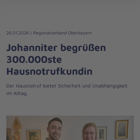
Die
öff
Johanniter
–
Aus
Liebe
26.01.2026 | Regionalverband Oberbayern
zum
Johanniter begrüßen
Leben
300.000ste
Hausnotrufkundin
Der Hausnotruf bietet Sicherheit und Unabhängigkeit
im Alltag.