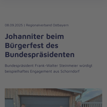
Die
öff
Johanniter
–
Aus
Liebe
08.09.2025 | Regionalverband Ostbayern
zum
Johanniter beim
Leben
Bürgerfest des
Bundespräsidenten
Bundespräsident Frank-Walter Steinmeier würdigt
beispielhaftes Engagement aus Schorndorf