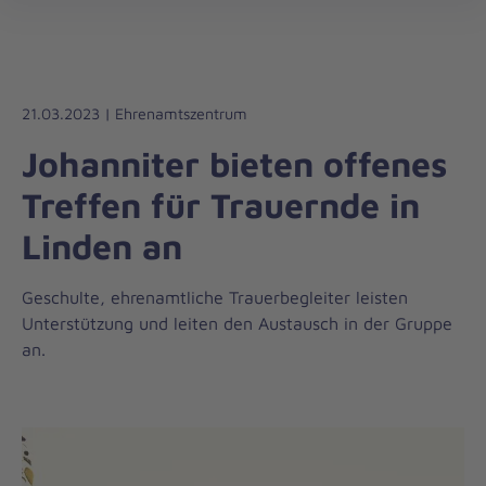
Die
öff
Johanniter
–
Aus
Liebe
21.03.2023 | Ehrenamtszentrum
zum
Johanniter bieten offenes
Leben
Treffen für Trauernde in
Linden an
Geschulte, ehrenamtliche Trauerbegleiter leisten
Unterstützung und leiten den Austausch in der Gruppe
an.