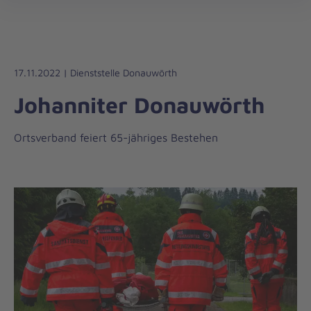
Die
öff
Johanniter
–
Aus
Liebe
17.11.2022 | Dienststelle Donauwörth
zum
Johanniter Donauwörth
Leben
Ortsverband feiert 65-jähriges Bestehen