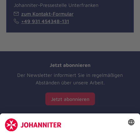
Johanniter-Pressestelle Unterfranken
zum Kontakt-Formular
+49 931 454348-131
Jetzt abonnieren
Der Newsletter informiert Sie in regelmäßigen
Abständen über unsere Arbeit.
Jetzt abonnieren
Zertifizierung der Johanniter-Unfall-Hilfe e.V.