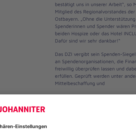
bestätigt uns in unserer Arbeit“, so 
Mitglied des Regionalvorstandes der
Ostbayern. „Ohne die Unterstützung
Spenderinnen und Spender wären Pr
beiden Hospize oder das Hotel INCL
Dafür sind wir sehr dankbar!“
Das DZI vergibt sein Spenden-Siegel 
an Spendenorganisationen, die Fin
freiwillig überprüfen lassen und dab
erfüllen. Geprüft werden unter and
Mittelbeschaffung und
-verwendung sowie die Vermögensla
Organisation. Es bescheinigt, dass d
Spenden den gemeinnützigen Zweck 
Spendenorganisation transparent, wi
und leistungsfähig arbeitet, sowie 
transparent über die Mittelverwendu