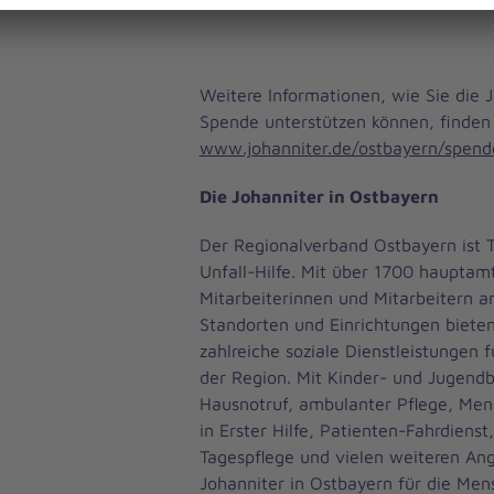
Weitere Informationen, wie Sie die J
Spende unterstützen können, finden 
www.johanniter.de/ostbayern/spende
Die Johanniter in Ostbayern
Der Regionalverband Ostbayern ist T
Unfall-Hilfe. Mit über 1700 hauptam
Mitarbeiterinnen und Mitarbeitern 
Standorten und Einrichtungen bieten
zahlreiche soziale Dienstleistungen 
der Region. Mit Kinder- und Jugend
Hausnotruf, ambulanter Pflege, Men
in Erster Hilfe, Patienten-Fahrdienst
Tagespflege und vielen weiteren Ang
Johanniter in Ostbayern für die Men