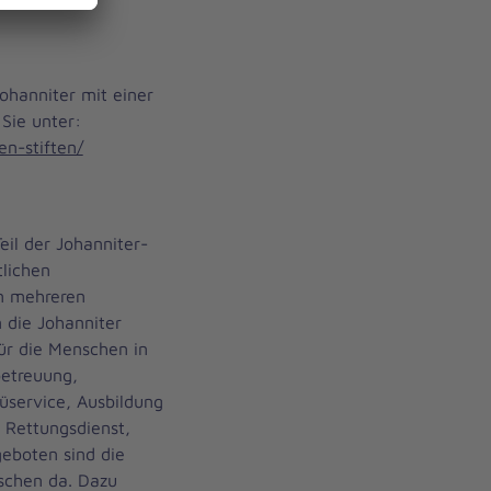
ohanniter mit einer
Sie unter:
n-stiften/
eil der Johanniter-
tlichen
an mehreren
 die Johanniter
für die Menschen in
betreuung,
üservice, Ausbildung
, Rettungsdienst,
eboten sind die
schen da. Dazu