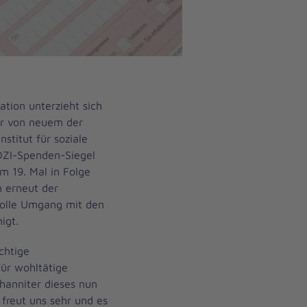
ation unterzieht sich
ahr von neuem der
stitut für soziale
DZI-Spenden-Siegel
m 19. Mal in Folge
n erneut der
olle Umgang mit den
nigt.
chtige
 für wohltätige
hanniter dieses nun
reut uns sehr und es