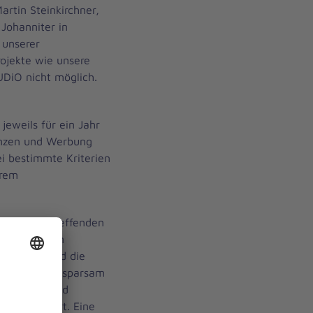
Martin Steinkirchner,
 Johanniter in
 unserer
ojekte wie unsere
UDiO nicht möglich.
jeweils für ein Jahr
anzen und Werbung
ei bestimmte Kriterien
erem
ge der betreffenden
ie erhaltenen
erfüllen und die
rtschaftlich sparsam
wahrhaftig und
ng informiert. Eine