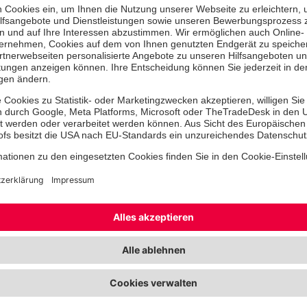
wesentliche Voraussetzung für den E
Spenden-Siegels ist ein angemessen
und Verwaltungskosten an den Ges
Martin Steinkirchner betont die hoh
im Raum Ostbayern: „Für unser Joh
beispielsweise haben wir 2023 rund
erhalten. Jeder einzelne Euro hilft 
unserer Gäste zu erfüllen und individ
Therapieansätze zu ermöglichen.“
Spendenkonto für das Johannes-Hosp
Sparkasse Wenzenbach
Verwendungszweck: Spende Johann
IBAN: DE04 7505 0000 0101 4520 
BIC: BYLADEM1RBG