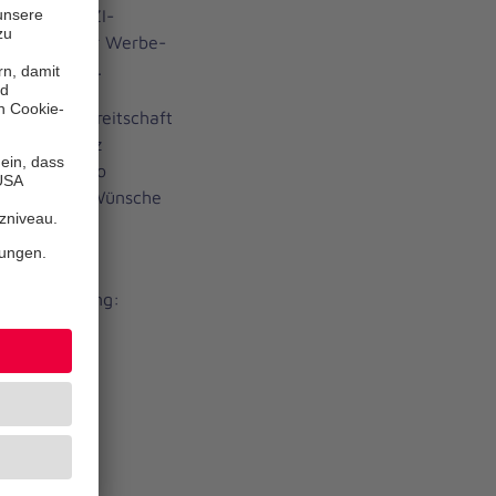
rhalt des DZI-
er Anteil der Werbe-
amtausgaben.
e Spendenbereitschaft
annes-Hospiz
 125.000 Euro
dabei, letzte Wünsche
uelle
iz in Pentling:
es-Hospiz
35