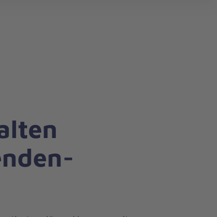
search
alten
enden-