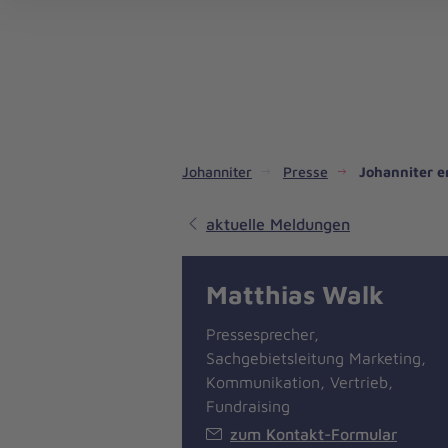
Dienste & Leistungen
Kinder- und Jugendhilfe
Angebote für Privatpersonen
Angebote für Unternehmen
Mitarbeiten & Lernen
Spenden & Stiften
Unsere Projekte im Inland
Im Ausland - Projekte weltweit
Service, Qualität und Transparenz
An
Jo
Ar
So 
Spe
Aus
Liebe
zum
Leben
Johanniter
Presse
Johanniter e
aktuelle Meldungen
Matthias Walk
Pressesprecher,
Sachgebietsleitung Marketing,
Kommunikation, Vertrieb,
Fundraising
zum Kontakt-Formular