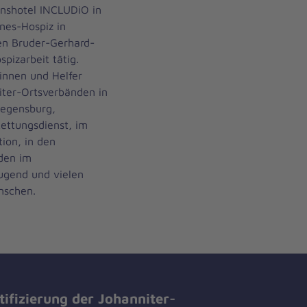
onshotel INCLUDiO in
nes-Hospiz in
en Bruder-Gerhard-
pizarbeit tätig.
innen und Helfer
iter-Ortsverbänden in
Regensburg,
ettungsdienst, im
tion, in den
den im
Jugend und vielen
nschen.
tifizierung der Johanniter-