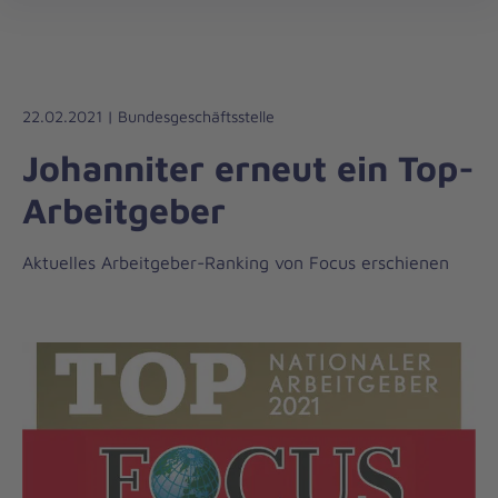
Die
öff
Johanniter
–
Aus
Liebe
22.02.2021 | Bundesgeschäftsstelle
zum
Johanniter erneut ein Top-
Leben
Arbeitgeber
Aktuelles Arbeitgeber-Ranking von Focus erschienen