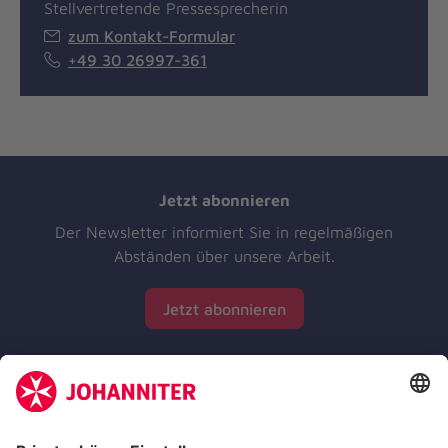
Stellvertretende Pressesprecherin
zum Kontakt-Formular
+49 30 26997-361
Jetzt abonnieren
Der Newsletter informiert Sie in regelmäßigen
Abständen über unsere Arbeit.
Jetzt abonnieren
Zertifizierung der Johanniter-Unfall-Hilfe e.V.