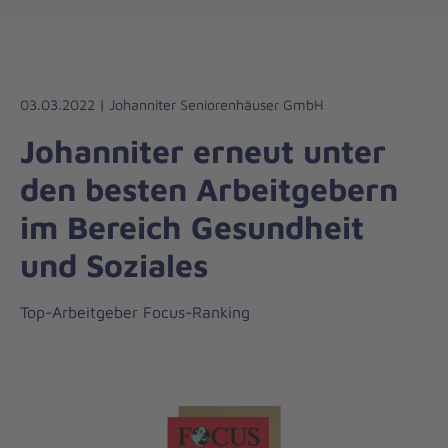
Die
öff
Johanniter
–
Aus
Liebe
03.03.2022 | Johanniter Seniorenhäuser GmbH
zum
Johanniter erneut unter
Leben
den besten Arbeitgebern
im Bereich Gesundheit
und Soziales
Top-Arbeitgeber Focus-Ranking