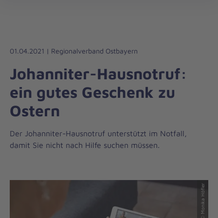
Die
öff
Johanniter
–
Aus
Liebe
01.04.2021 | Regionalverband Ostbayern
zum
Johanniter-Hausnotruf:
Leben
ein gutes Geschenk zu
Ostern
Der Johanniter-Hausnotruf unterstützt im Notfall,
damit Sie nicht nach Hilfe suchen müssen.
© Monika Höfler