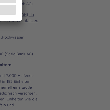
0 (SozialBank AG)
and Hilft (ADH), in
 ist, ruft ebenfalls zu
: „Hochwasser
0 (SozialBank AG)
nitern
rund 7.000 Helfende
d in 182 Einheiten
henfall eine große
dizinisch versorgen,
gen. Einheiten wie die
feln und