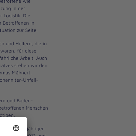
Betroffene wie
tzung in der
 Logistik. Die
 Betroffenen in
tuation zur Seite.
n und Helfern, die in
waren, für diese
ährliche Arbeit. Auch
satzes stehen wir den
homas Mähnert,
ohanniter-Unfall-
yern und Baden-
 betroffenen Menschen
ötigen.
s ihrer langjährigen
sen im Jahr 2013 und