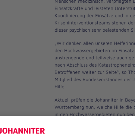
Menschen medizinisch, verpflegten 
Einsatzkräfte und leisteten Unterstü
Koordinierung der Einsätze und in der
Kriseninterventionsteams stehen den
dieser psychisch sehr belastenden Si
„Wir danken allen unseren Helferinne
den Hochwassergebieten im Einsatz 
anstrengende und teilweise auch gef
nach Abschluss des Katastrophenein
Betroffenen weiter zur Seite“, so T
Mitglied des Bundesvorstandes der J
Hilfe.
Aktuell prüfen die Johanniter in Ba
Württemberg nun, welche Hilfe die
in den Hochwassergebieten nun ben
Die Johanniter haben Erfahrungen au
Hilfe nach dem Hochwasser in Sach