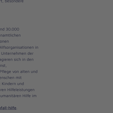
ert, besondere
rund 30.000
enamtlichen
ionen
ilfsorganisationen in
s Unternehmen der
agieren sich in den
nst,
Pflege von alten und
enschen mit
t Kindern und
ren Hilfeleistungen
humanitären Hilfe im
all-hilfe
.