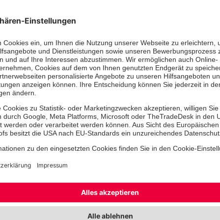
dem Hochwasser in Rheinland-Pfalz
Westfalen im Jahr 2021. Im Saarland
Johanniter die Bevölkerung nach d
2024 derzeit mit dem Verleih von Ba
„Krisen und Katastrophen im Kontex
nehmen zu. Dies zeigt uns: Wir müs
intensiv auf die Krisen vorbereiten u
Bevölkerungsschutz mit guter Ausst
umfassenden Ausbildungen weiter st
Ernst, Geschäftsbereichsleiterin K
Nothilfe in der Bundesgeschäftsstell
Die Johanniter-Unfall-Hilfe ruft zu 
betroffene Bevölkerung und die ehr
im Bevölkerungsschutz auf:
Johanniter-Unfall-Hilfe e.V., Stichw