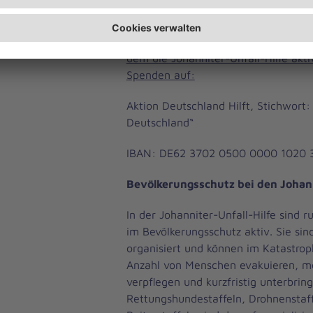
IBAN: DE94 3702 0500 0433 0433 0
Das Spendenbündnis Aktion Deutschl
dem die Johanniter-Unfall-Hilfe aktiv
Spenden auf:
Aktion Deutschland Hilft, Stichwort
Deutschland“
IBAN: DE62 3702 0500 0000 1020 3
Bevölkerungsschutz bei den Johan
In der Johanniter-Unfall-Hilfe sind 
im Bevölkerungsschutz aktiv. Sie sin
organisiert und können im Katastrop
Anzahl von Menschen evakuieren, me
verpflegen und kurzfristig unterbrin
Rettungshundestaffeln, Drohnenstaf