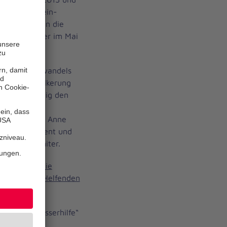
 und Nordrhein-
 unterstützen die
em Hochwasser im Mai
utrocknern.
t des Klimawandels
sen die Bevölkerung
nd gleichzeitig den
attung und
ärken“, sagt Anne
risenmanagement und
e der Johanniter.
Spenden für die
enamtlichen Helfenden
ort: „Hochwasserhilfe“