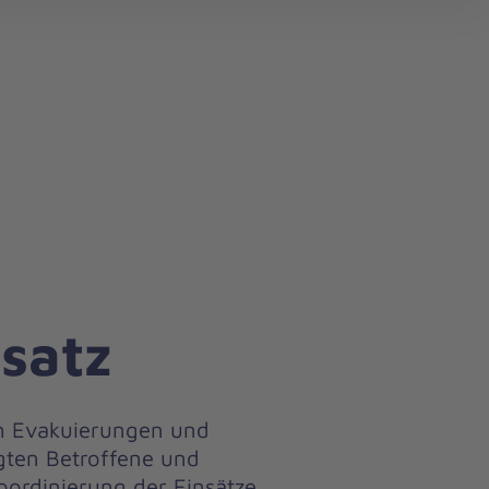
search
satz
ch Evakuierungen und
egten Betroffene und
oordinierung der Einsätze.